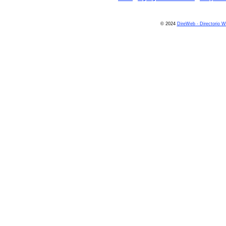
© 2024
DireWeb - Directorio 