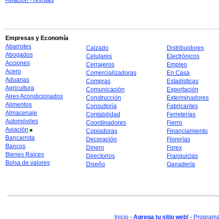
Aviación - revistas
Empresas y Economía
Abarrotes
Calzado
Distribuidores
Abogados
Celulares
Electrónicos
Acciones
Cerrajeros
Empleo
Acero
Comercializadoras
En Casa
Aduanas
Compras
Estadísticas
Agricultura
Comunicación
Exportación
Aires Acondicionados
Construcción
Exterminadores
Alimentos
Consultoría
Fabricantes
Almacenaje
Contabilidad
Ferreterías
Automóviles
Coordinadores
Fierro
Aviación
Copiadoras
Financiamiento
Bancarrota
Decoración
Florerías
Bancos
Dinero
Forex
Bienes Raíces
Directorios
Franquicias
Bolsa de valores
Diseño
Ganadería
Inicio
-
Agrega tu sitio web!
-
Programa 