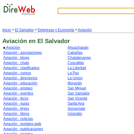
Inicio
>
El Salvador
>
Empresas y Economía
>
Aviación
Aviación
en El Salvador
Aviación
Ahuachapán
Aviación - asociaciones
Cabañas
Aviación - blogs
Chalatenango
Aviación - chats
Cuscatlán
Aviación - clasificados
La Libertad
Aviación - cursos
La Paz
Aviación - directorios
La Union
Aviación - educación
Morazán
Aviación - empleo
San Miguel
Aviación - eventos
San Salvador
Aviación - foros
San Vicente
Aviación - guías
Santa Ana
Aviación - leyes
Sonsonate
Aviación - libros
Usulután
Aviación - noticias
Aviación - portales web
Aviación - publicaciones