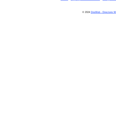
© 2024
DireWeb - Directorio 