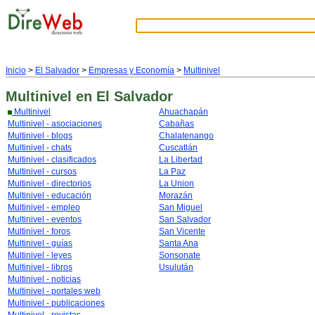
Inicio
>
El Salvador
>
Empresas y Economía
>
Multinivel
Multinivel
en El Salvador
Multinivel
Ahuachapán
Multinivel - asociaciones
Cabañas
Multinivel - blogs
Chalatenango
Multinivel - chats
Cuscatlán
Multinivel - clasificados
La Libertad
Multinivel - cursos
La Paz
Multinivel - directorios
La Union
Multinivel - educación
Morazán
Multinivel - empleo
San Miguel
Multinivel - eventos
San Salvador
Multinivel - foros
San Vicente
Multinivel - guías
Santa Ana
Multinivel - leyes
Sonsonate
Multinivel - libros
Usulután
Multinivel - noticias
Multinivel - portales web
Multinivel - publicaciones