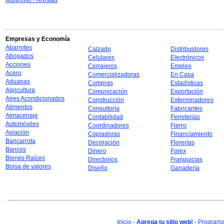
Multinivel - revistas
Empresas y Economía
Abarrotes
Calzado
Distribuidores
Abogados
Celulares
Electrónicos
Acciones
Cerrajeros
Empleo
Acero
Comercializadoras
En Casa
Aduanas
Compras
Estadísticas
Agricultura
Comunicación
Exportación
Aires Acondicionados
Construcción
Exterminadores
Alimentos
Consultoría
Fabricantes
Almacenaje
Contabilidad
Ferreterías
Automóviles
Coordinadores
Fierro
Aviación
Copiadoras
Financiamiento
Bancarrota
Decoración
Florerías
Bancos
Dinero
Forex
Bienes Raíces
Directorios
Franquicias
Bolsa de valores
Diseño
Ganadería
Inicio
-
Agrega tu sitio web!
-
Programa 