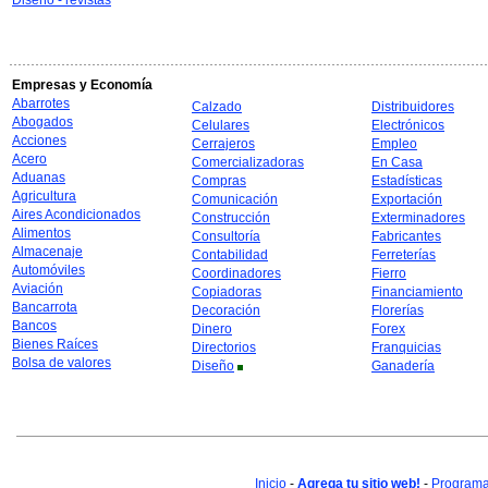
Diseño - revistas
Empresas y Economía
Abarrotes
Calzado
Distribuidores
Abogados
Celulares
Electrónicos
Acciones
Cerrajeros
Empleo
Acero
Comercializadoras
En Casa
Aduanas
Compras
Estadísticas
Agricultura
Comunicación
Exportación
Aires Acondicionados
Construcción
Exterminadores
Alimentos
Consultoría
Fabricantes
Almacenaje
Contabilidad
Ferreterías
Automóviles
Coordinadores
Fierro
Aviación
Copiadoras
Financiamiento
Bancarrota
Decoración
Florerías
Bancos
Dinero
Forex
Bienes Raíces
Directorios
Franquicias
Bolsa de valores
Diseño
Ganadería
Inicio
-
Agrega tu sitio web!
-
Programa 