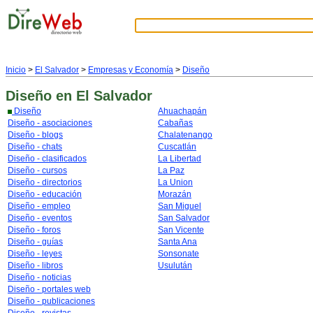
Inicio
>
El Salvador
>
Empresas y Economía
>
Diseño
Diseño
en El Salvador
Diseño
Ahuachapán
Diseño - asociaciones
Cabañas
Diseño - blogs
Chalatenango
Diseño - chats
Cuscatlán
Diseño - clasificados
La Libertad
Diseño - cursos
La Paz
Diseño - directorios
La Union
Diseño - educación
Morazán
Diseño - empleo
San Miguel
Diseño - eventos
San Salvador
Diseño - foros
San Vicente
Diseño - guías
Santa Ana
Diseño - leyes
Sonsonate
Diseño - libros
Usulután
Diseño - noticias
Diseño - portales web
Diseño - publicaciones