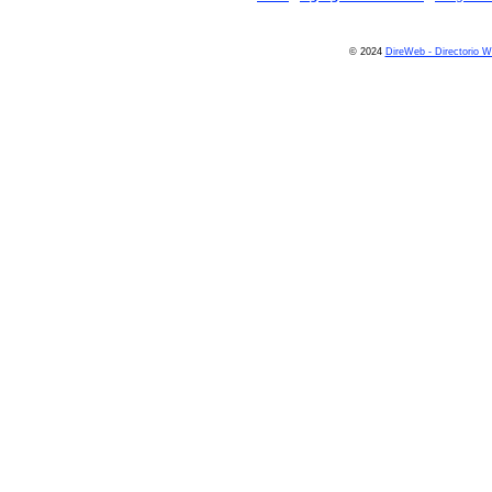
© 2024
DireWeb - Directorio 