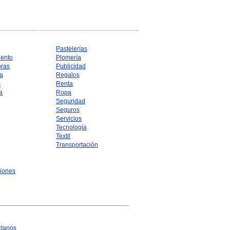
Pastelerías
iento
Plomería
oras
Publicidad
a
Regalos
s
Renta
a
Ropa
Seguridad
Seguros
Servicios
Tecnología
Textil
Transportación
iones
ctanos