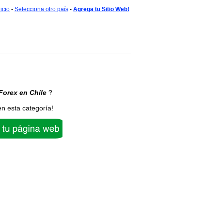
nicio
-
Selecciona otro país
-
Agrega tu Sitio Web!
Forex
en Chile
?
en esta categoría!