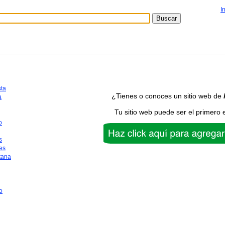
I
sta
¿Tienes o conoces un sitio web de
a
Tu sitio web puede ser el primero 
o
s
es
tana
o