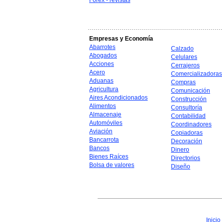
Forex - revistas
Empresas y Economía
Abarrotes
Calzado
Abogados
Celulares
Acciones
Cerrajeros
Acero
Comercializadoras
Aduanas
Compras
Agricultura
Comunicación
Aires Acondicionados
Construcción
Alimentos
Consultoría
Almacenaje
Contabilidad
Automóviles
Coordinadores
Aviación
Copiadoras
Bancarrota
Decoración
Bancos
Dinero
Bienes Raíces
Directorios
Bolsa de valores
Diseño
Inicio