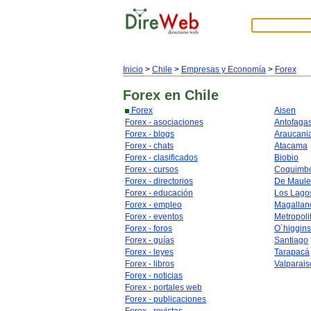
Inicio
>
Chile
>
Empresas y Economía
>
Forex
Forex
en Chile
Forex
Aisen
Forex - asociaciones
Antofaga
Forex - blogs
Araucani
Forex - chats
Atacama
Forex - clasificados
Biobio
Forex - cursos
Coquimb
Forex - directorios
De Maule
Forex - educación
Los Lago
Forex - empleo
Magallan
Forex - eventos
Metropoli
Forex - foros
O´higgins
Forex - guías
Santiago
Forex - leyes
Tarapacá
Forex - libros
Valparais
Forex - noticias
Forex - portales web
Forex - publicaciones