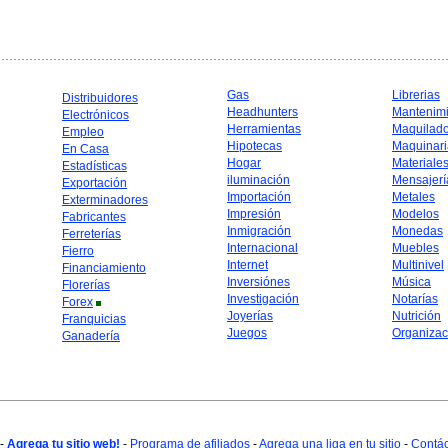
Gas
Librerias
Distribuidores
Headhunters
Mantenim
Electrónicos
Herramientas
Maquilad
Empleo
Hipotecas
Maquinari
En Casa
Hogar
Materiale
Estadísticas
iluminación
Mensajerí
Exportación
Importación
Metales
Exterminadores
Impresión
Modelos
Fabricantes
Inmigración
Monedas
Ferreterías
Internacional
Muebles
Fierro
Internet
Multinivel
Financiamiento
Inversiónes
Música
Florerías
Investigación
Notarías
Forex
Joyerías
Nutrición
Franquicias
Juegos
Organizac
Ganadería
-
Agrega tu sitio web!
-
Programa de afiliados
-
Agrega una liga en tu sitio
-
Contá