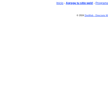
Inicio
-
Agrega tu sitio web!
-
Programa 
© 2024
DireWeb - Directorio 