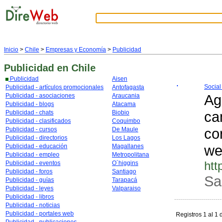
Inicio
>
Chile
>
Empresas y Economía
>
Publicidad
Publicidad
en Chile
Publicidad
Aisen
Social
Publicidad - artículos promocionales
Antofagasta
Ag
Publicidad - asociaciones
Araucania
Publicidad - blogs
Atacama
ca
Publicidad - chats
Biobio
Publicidad - clasificados
Coquimbo
co
Publicidad - cursos
De Maule
Publicidad - directorios
Los Lagos
we
Publicidad - educación
Magallanes
Publicidad - empleo
Metropolitana
htt
Publicidad - eventos
O´higgins
Publicidad - foros
Santiago
Sa
Publicidad - guías
Tarapacá
Publicidad - leyes
Valparaiso
Publicidad - libros
Publicidad - noticias
Publicidad - portales web
Registros 1 al 1 