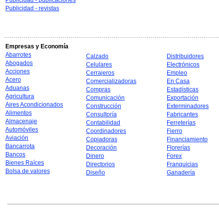
Publicidad - publicaciones
Publicidad - revistas
Empresas y Economía
Abarrotes
Calzado
Distribuidores
Abogados
Celulares
Electrónicos
Acciones
Cerrajeros
Empleo
Acero
Comercializadoras
En Casa
Aduanas
Compras
Estadísticas
Agricultura
Comunicación
Exportación
Aires Acondicionados
Construcción
Exterminadores
Alimentos
Consultoría
Fabricantes
Almacenaje
Contabilidad
Ferreterías
Automóviles
Coordinadores
Fierro
Aviación
Copiadoras
Financiamiento
Bancarrota
Decoración
Florerías
Bancos
Dinero
Forex
Bienes Raíces
Directorios
Franquicias
Bolsa de valores
Diseño
Ganadería