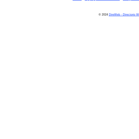
© 2024
DireWeb - Directorio 