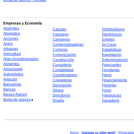
Bolsa de valores - revistas
Empresas y Economía
Abarrotes
Calzado
Distribuidores
Abogados
Celulares
Electrónicos
Acciones
Cerrajeros
Empleo
Acero
Comercializadoras
En Casa
Aduanas
Compras
Estadísticas
Agricultura
Comunicación
Exportación
Aires Acondicionados
Construcción
Exterminadores
Alimentos
Consultoría
Fabricantes
Almacenaje
Contabilidad
Ferreterías
Automóviles
Coordinadores
Fierro
Aviación
Copiadoras
Financiamiento
Bancarrota
Decoración
Florerías
Bancos
Dinero
Forex
Bienes Raíces
Directorios
Franquicias
Bolsa de valores
Diseño
Ganadería
Inicio
-
Agrega tu sitio web!
-
Programa 