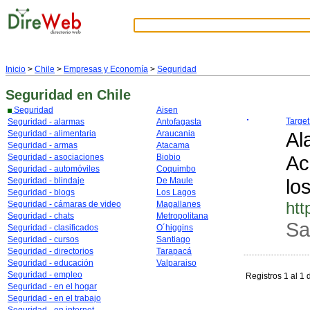
Inicio
>
Chile
>
Empresas y Economía
>
Seguridad
Seguridad
en Chile
Seguridad
Aisen
Targe
Seguridad - alarmas
Antofagasta
Al
Seguridad - alimentaria
Araucania
Seguridad - armas
Atacama
Ac
Seguridad - asociaciones
Biobio
Seguridad - automóviles
Coquimbo
lo
Seguridad - blindaje
De Maule
Seguridad - blogs
Los Lagos
htt
Seguridad - cámaras de video
Magallanes
Seguridad - chats
Metropolitana
Sa
Seguridad - clasificados
O´higgins
Seguridad - cursos
Santiago
Seguridad - directorios
Tarapacá
Seguridad - educación
Valparaiso
Seguridad - empleo
Registros 1 al 1 
Seguridad - en el hogar
Seguridad - en el trabajo