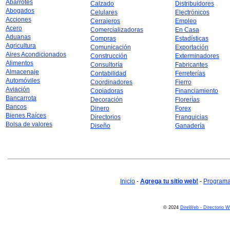
Abarrotes
Calzado
Distribuidores
Abogados
Celulares
Electrónicos
Acciones
Cerrajeros
Empleo
Acero
Comercializadoras
En Casa
Aduanas
Compras
Estadísticas
Agricultura
Comunicación
Exportación
Aires Acondicionados
Construcción
Exterminadores
Alimentos
Consultoría
Fabricantes
Almacenaje
Contabilidad
Ferreterías
Automóviles
Coordinadores
Fierro
Aviación
Copiadoras
Financiamiento
Bancarrota
Decoración
Florerías
Bancos
Dinero
Forex
Bienes Raíces
Directorios
Franquicias
Bolsa de valores
Diseño
Ganadería
Inicio
-
Agrega tu sitio web!
-
Programa 
© 2024
DireWeb - Directorio 