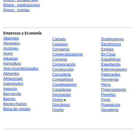
Dinero - portales web
Dinero - publicaciones
Dinero - revistas
Empresas y Economía
Abarrotes
Calzado
Distribuidores
Abogados
Celulares
Electrónicos
Acciones
Cerrajeros
Empleo
Acero
Comercializadoras
En Casa
Aduanas
Compras
Estadísticas
Agricultura
Comunicación
Exportación
Aires Acondicionados
Construcción
Exterminadores
Alimentos
Consultoría
Fabricantes
Almacenaje
Contabilidad
Ferreterías
Automóviles
Coordinadores
Fierro
Aviación
Copiadoras
Financiamiento
Bancarrota
Decoración
Florerías
Bancos
Dinero
Forex
Bienes Raíces
Directorios
Franquicias
Bolsa de valores
Diseño
Ganadería