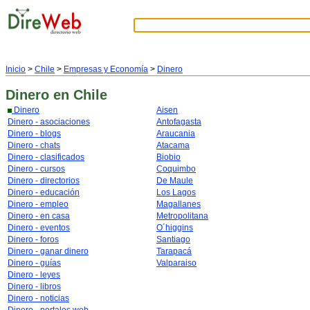
Inicio
>
Chile
>
Empresas y Economía
>
Dinero
Dinero
en Chile
Dinero
Aisen
Dinero - asociaciones
Antofagasta
Dinero - blogs
Araucania
Dinero - chats
Atacama
Dinero - clasificados
Biobio
Dinero - cursos
Coquimbo
Dinero - directorios
De Maule
Dinero - educación
Los Lagos
Dinero - empleo
Magallanes
Dinero - en casa
Metropolitana
Dinero - eventos
O´higgins
Dinero - foros
Santiago
Dinero - ganar dinero
Tarapacá
Dinero - guías
Valparaiso
Dinero - leyes
Dinero - libros
Dinero - noticias