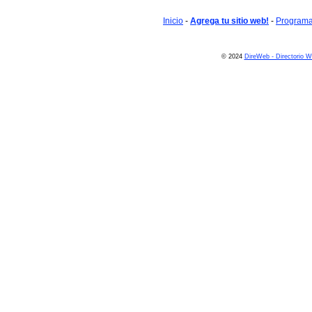
Inicio
-
Agrega tu sitio web!
-
Programa 
© 2024
DireWeb - Directorio 