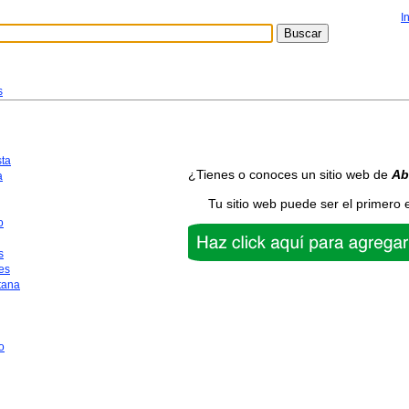
I
s
sta
¿Tienes o conoces un sitio web de
Ab
a
Tu sitio web puede ser el primero 
o
s
es
tana
o