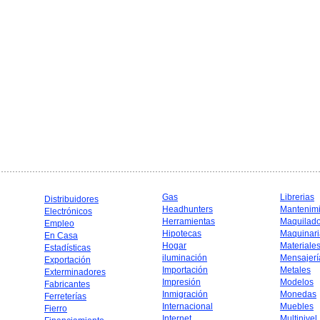
Gas
Librerias
Distribuidores
Headhunters
Mantenim
Electrónicos
Herramientas
Maquilad
Empleo
Hipotecas
Maquinari
En Casa
Hogar
Materiale
Estadísticas
iluminación
Mensajerí
Exportación
Importación
Metales
Exterminadores
Impresión
Modelos
Fabricantes
Inmigración
Monedas
Ferreterías
Internacional
Muebles
Fierro
Internet
Multinivel