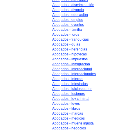
Abogados - directorios
Abogados - discriminación
Abogados - divorcio
Abogados - educación
Abogados - empleo
Abogados - eventos
Abogados - familia
Abogados - foros
Abogados - franquicias
Abogados - guías
Abogados - herencias
Abogados - hipotecas
Abogados - impuestos
Abogados - inmigración
Abogados - internacional
Abogados - internacionales
Abogados - internet
Abogados - intestados
Abogados - juicios orales
Abogados - lesiones
Abogados - ley criminal
Abogados - leyes
Abogados - libros
Abogados - marcas
Abogados - médicos
Abogados - muerte injusta
Abogados - negocios