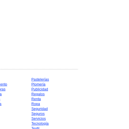
Pastelerías
iento
Plomería
oras
Publicidad
a
Regalos
s
Renta
a
Ropa
Seguridad
Seguros
Servicios
Tecnología
Textil