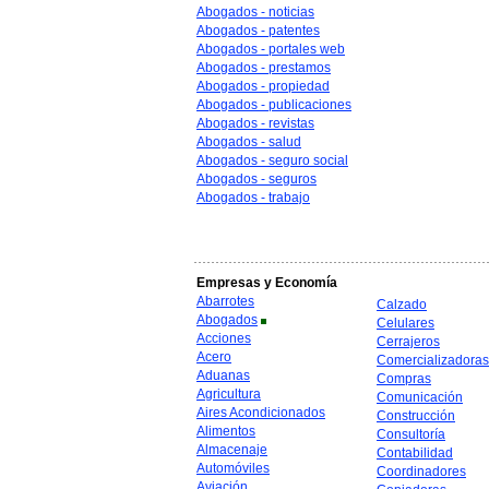
Abogados - noticias
Abogados - patentes
Abogados - portales web
Abogados - prestamos
Abogados - propiedad
Abogados - publicaciones
Abogados - revistas
Abogados - salud
Abogados - seguro social
Abogados - seguros
Abogados - trabajo
Empresas y Economía
Abarrotes
Calzado
Abogados
Celulares
Acciones
Cerrajeros
Acero
Comercializadoras
Aduanas
Compras
Agricultura
Comunicación
Aires Acondicionados
Construcción
Alimentos
Consultoría
Almacenaje
Contabilidad
Automóviles
Coordinadores
Aviación