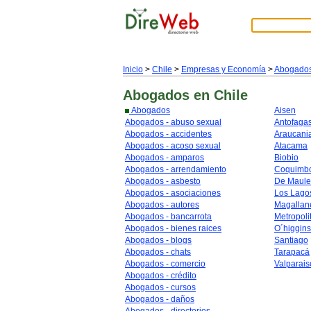
Inicio
>
Chile
>
Empresas y Economía
>
Abogado
Abogados
en Chile
Abogados
Aisen
Abogados - abuso sexual
Antofaga
Abogados - accidentes
Araucani
Abogados - acoso sexual
Atacama
Abogados - amparos
Biobio
Abogados - arrendamiento
Coquimb
Abogados - asbesto
De Maule
Abogados - asociaciones
Los Lago
Abogados - autores
Magallan
Abogados - bancarrota
Metropoli
Abogados - bienes raices
O´higgins
Abogados - blogs
Santiago
Abogados - chats
Tarapacá
Abogados - comercio
Valparais
Abogados - crédito
Abogados - cursos
Abogados - daños