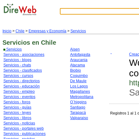
Inicio
>
Chile
>
Empresas y Economía
>
Servicios
Servicios
en Chile
Servicios
Aisen
Creaci
Servicios - asociaciones
Antofagasta
Wd
Servicios - blogs
Araucania
Servicios - chats
Atacama
co
Servicios - clasificados
Biobio
Servicios - cursos
Coquimbo
htt
Servicios - directorios
De Maule
Servicios - educación
Los Lagos
Sa
Servicios - empleo
Magallanes
Servicios - eventos
Metropolitana
Servicios - foros
O´higgins
Servicios - guías
Santiago
Servicios - leyes
Tarapacá
Registros 1 al 1 
Servicios - libros
Valparaiso
Servicios - noticias
Servicios - portales web
Servicios - publicaciones