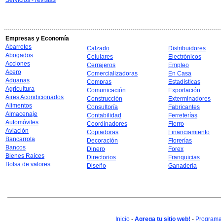
Servicios - revistas
Empresas y Economía
Abarrotes
Calzado
Distribuidores
Abogados
Celulares
Electrónicos
Acciones
Cerrajeros
Empleo
Acero
Comercializadoras
En Casa
Aduanas
Compras
Estadísticas
Agricultura
Comunicación
Exportación
Aires Acondicionados
Construcción
Exterminadores
Alimentos
Consultoría
Fabricantes
Almacenaje
Contabilidad
Ferreterías
Automóviles
Coordinadores
Fierro
Aviación
Copiadoras
Financiamiento
Bancarrota
Decoración
Florerías
Bancos
Dinero
Forex
Bienes Raíces
Directorios
Franquicias
Bolsa de valores
Diseño
Ganadería
Inicio
-
Agrega tu sitio web!
-
Programa 