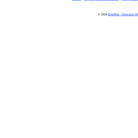
© 2024
DireWeb - Directorio 