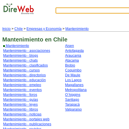
Inicio
>
Chile
>
Empresas y Economía
>
Mantenimiento
Mantenimiento
en Chile
Mantenimiento
Aisen
Mantenimiento - asociaciones
Antofagasta
Mantenimiento - blogs
Araucania
Mantenimiento - chats
Atacama
Mantenimiento - clasificados
Biobio
Mantenimiento - cursos
Coquimbo
Mantenimiento - directorios
De Maule
Mantenimiento - educación
Los Lagos
Mantenimiento - empleo
Magallanes
Mantenimiento - eventos
Metropolitana
Mantenimiento - foros
O´higgins
Mantenimiento - guías
Santiago
Mantenimiento - leyes
Tarapacá
Mantenimiento - libros
Valparaiso
Mantenimiento - noticias
Mantenimiento - portales web
Mantenimiento - publicaciones