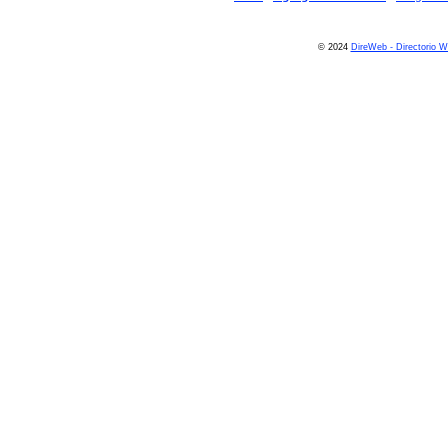
© 2024
DireWeb - Directorio 