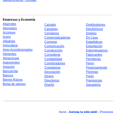
Mantenimiento - revistas
Empresas y Economía
Abarrotes
Calzado
Distribuidores
Abogados
Celulares
Electrónicos
Acciones
Cerrajeros
Empleo
Acero
Comercializadoras
En Casa
Aduanas
Compras
Estadísticas
Agricultura
Comunicación
Exportación
Aires Acondicionados
Construcción
Exterminadores
Alimentos
Consultoría
Fabricantes
Almacenaje
Contabilidad
Ferreterías
Automóviles
Coordinadores
Fierro
Aviación
Copiadoras
Financiamiento
Bancarrota
Decoración
Florerías
Bancos
Dinero
Forex
Bienes Raíces
Directorios
Franquicias
Bolsa de valores
Diseño
Ganadería
Inicio
-
Agrega tu sitio web!
-
Programa 