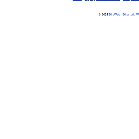
© 2024
DireWeb - Directorio 