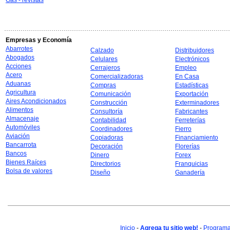
Gas - revistas
Empresas y Economía
Abarrotes
Calzado
Distribuidores
Abogados
Celulares
Electrónicos
Acciones
Cerrajeros
Empleo
Acero
Comercializadoras
En Casa
Aduanas
Compras
Estadísticas
Agricultura
Comunicación
Exportación
Aires Acondicionados
Construcción
Exterminadores
Alimentos
Consultoría
Fabricantes
Almacenaje
Contabilidad
Ferreterías
Automóviles
Coordinadores
Fierro
Aviación
Copiadoras
Financiamiento
Bancarrota
Decoración
Florerías
Bancos
Dinero
Forex
Bienes Raíces
Directorios
Franquicias
Bolsa de valores
Diseño
Ganadería
Inicio
-
Agrega tu sitio web!
-
Programa 