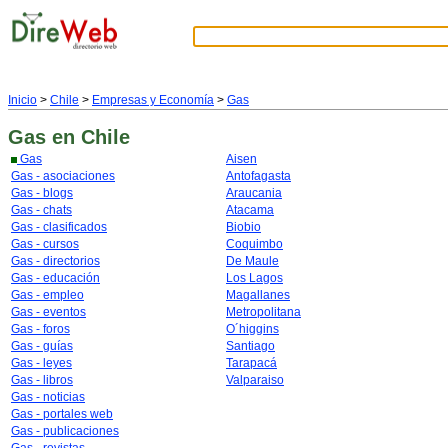
Inicio
>
Chile
>
Empresas y Economía
>
Gas
Gas
en Chile
Gas
Aisen
Gas - asociaciones
Antofagasta
Gas - blogs
Araucania
Gas - chats
Atacama
Gas - clasificados
Biobio
Gas - cursos
Coquimbo
Gas - directorios
De Maule
Gas - educación
Los Lagos
Gas - empleo
Magallanes
Gas - eventos
Metropolitana
Gas - foros
O´higgins
Gas - guías
Santiago
Gas - leyes
Tarapacá
Gas - libros
Valparaiso
Gas - noticias
Gas - portales web
Gas - publicaciones