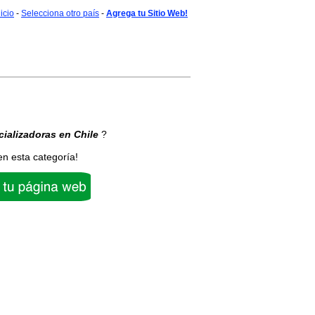
nicio
-
Selecciona otro país
-
Agrega tu Sitio Web!
ializadoras
en Chile
?
en esta categoría!