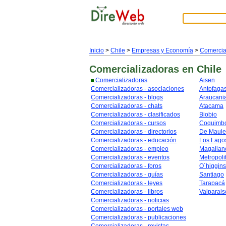
Inicio
>
Chile
>
Empresas y Economía
>
Comercia
Comercializadoras
en Chile
Comercializadoras
Aisen
Comercializadoras - asociaciones
Antofaga
Comercializadoras - blogs
Araucani
Comercializadoras - chats
Atacama
Comercializadoras - clasificados
Biobio
Comercializadoras - cursos
Coquimb
Comercializadoras - directorios
De Maule
Comercializadoras - educación
Los Lago
Comercializadoras - empleo
Magallan
Comercializadoras - eventos
Metropoli
Comercializadoras - foros
O´higgins
Comercializadoras - guías
Santiago
Comercializadoras - leyes
Tarapacá
Comercializadoras - libros
Valparais
Comercializadoras - noticias
Comercializadoras - portales web
Comercializadoras - publicaciones