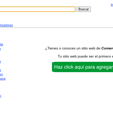
I
lizadoras
sta
¿Tienes o conoces un sitio web de
Comerc
a
Tu sitio web puede ser el primero 
o
s
es
tana
o