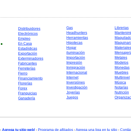
Gas
Librerias
Distribuidores
Headhunters
Mantenim
Electrónicos
Herramientas
Maquilad
Empleo
Hipotecas
Maquinari
En Casa
Hogar
Materiale
Estadísticas
iluminación
Mensajerí
Exportación
Importación
Metales
Exterminadores
Impresión
Modelos
Fabricantes
Inmigración
Monedas
Ferreterías
Internacional
Muebles
Fierro
Internet
Multinivel
Financiamiento
Inversiónes
Música
Florerías
Investigación
Notarías
Forex
Joyerías
Nutrición
Franquicias
Juegos
Organizac
Ganadería
-
Agrega tu sitio web!
-
Programa de afiliados
-
Agrega una liga en tu sitio
-
Contá