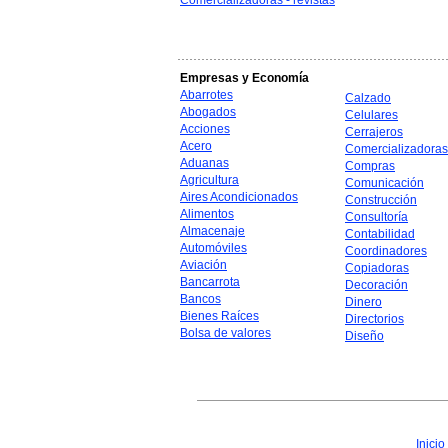
Comercializadoras - revistas
Empresas y Economía
Abarrotes
Calzado
Abogados
Celulares
Acciones
Cerrajeros
Acero
Comercializadoras
Aduanas
Compras
Agricultura
Comunicación
Aires Acondicionados
Construcción
Alimentos
Consultoría
Almacenaje
Contabilidad
Automóviles
Coordinadores
Aviación
Copiadoras
Bancarrota
Decoración
Bancos
Dinero
Bienes Raíces
Directorios
Bolsa de valores
Diseño
Inicio