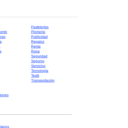
Pastelerías
iento
Plomería
oras
Publicidad
a
Regalos
s
Renta
a
Ropa
Seguridad
Seguros
Servicios
Tecnología
Textil
Transportación
iones
ctanos