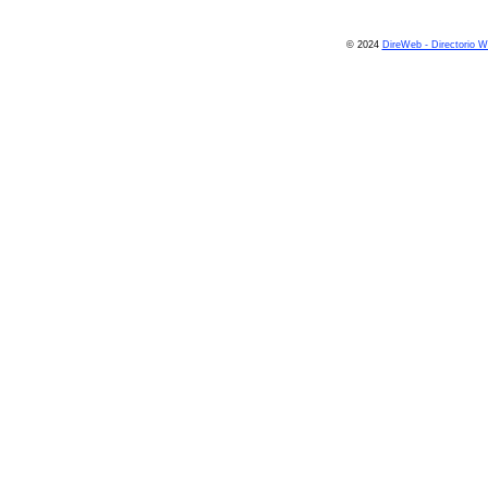
© 2024
DireWeb - Directorio 