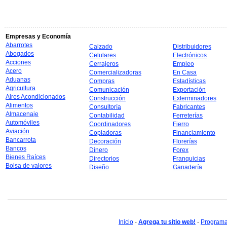
Empresas y Economía
Abarrotes
Calzado
Distribuidores
Abogados
Celulares
Electrónicos
Acciones
Cerrajeros
Empleo
Acero
Comercializadoras
En Casa
Aduanas
Compras
Estadísticas
Agricultura
Comunicación
Exportación
Aires Acondicionados
Construcción
Exterminadores
Alimentos
Consultoría
Fabricantes
Almacenaje
Contabilidad
Ferreterías
Automóviles
Coordinadores
Fierro
Aviación
Copiadoras
Financiamiento
Bancarrota
Decoración
Florerías
Bancos
Dinero
Forex
Bienes Raíces
Directorios
Franquicias
Bolsa de valores
Diseño
Ganadería
Inicio
-
Agrega tu sitio web!
-
Programa 