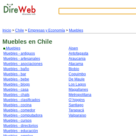
Inicio
>
Chile
>
Empresas y Economía
>
Muebles
Muebles
en Chile
Muebles
Aisen
Muebles - antiguos
Antofagasta
Muebles - artesanales
Araucania
Muebles - asociaciones
Atacama
Muebles - baño
Biobio
Muebles - bar
Coquimbo
Muebles - bebe
De Maule
Muebles - blogs
Los Lagos
Muebles - casa
Magallanes
Muebles - chats
Metropolitana
Muebles - clasificados
O´higgins
Muebles - cocina
Santiago
Muebles - comedor
Tarapacá
Muebles - computadora
Valparaiso
Muebles - cursos
Muebles - directorios
Muebles - educación