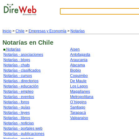
Inicio
>
Chile
>
Empresas y Economía
>
Notarías
Notarías
en Chile
Notarías
Aisen
Notarías - asociaciones
Antofagasta
Notarías - blogs
Araucania
Notarías - chats
Atacama
Notarías - clasificados
Biobio
Notarías - cursos
Coquimbo
Notarías - directorios
De Maule
Notarías - educación
Los Lagos
Notarías - empleo
Magallanes
Notarías - eventos
Metropolitana
Notarías - foros
O´higgins
Notarías - guías
Santiago
Notarías - leyes
Tarapacá
Notarías - libros
Valparaiso
Notarías - noticias
Notarías - portales web
Notarías - publicaciones