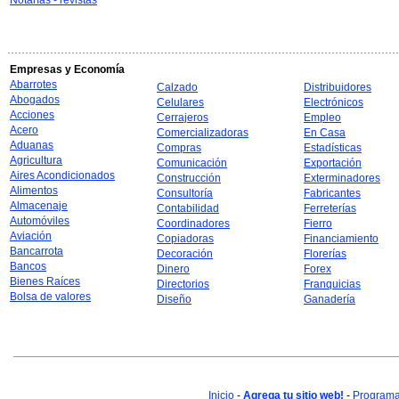
Notarías - revistas
Empresas y Economía
Abarrotes
Calzado
Distribuidores
Abogados
Celulares
Electrónicos
Acciones
Cerrajeros
Empleo
Acero
Comercializadoras
En Casa
Aduanas
Compras
Estadísticas
Agricultura
Comunicación
Exportación
Aires Acondicionados
Construcción
Exterminadores
Alimentos
Consultoría
Fabricantes
Almacenaje
Contabilidad
Ferreterías
Automóviles
Coordinadores
Fierro
Aviación
Copiadoras
Financiamiento
Bancarrota
Decoración
Florerías
Bancos
Dinero
Forex
Bienes Raíces
Directorios
Franquicias
Bolsa de valores
Diseño
Ganadería
Inicio
-
Agrega tu sitio web!
-
Programa 