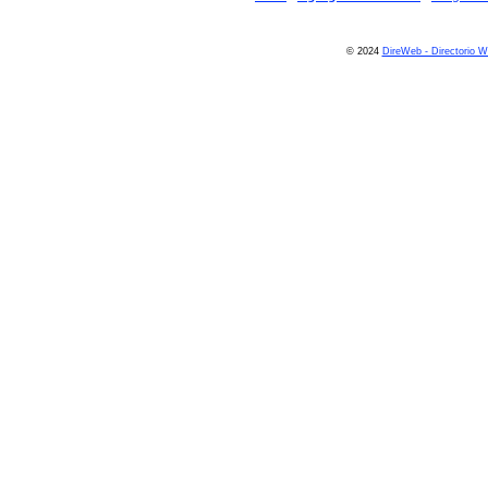
© 2024
DireWeb - Directorio 